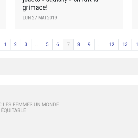
grimace!
LUN 27 MAI 2019
1
2
3
…
5
6
7
8
9
…
12
13
C LES FEMMES UN MONDE
 ÉQUITABLE