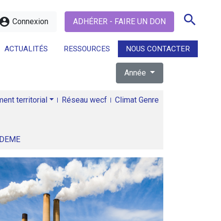
search
ccount_circle
Connexion
ADHÉRER - FAIRE UN DON
ACTUALITÉS
RESSOURCES
NOUS CONTACTER
Année
search
nt territorial
Réseau wecf
Climat Genre
ADEME