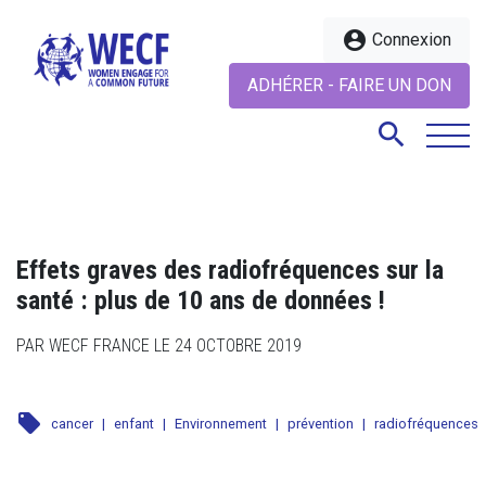
account_circle
Connexion
ADHÉRER - FAIRE UN DON
search
search
Effets graves des radiofréquences sur la
santé : plus de 10 ans de données !
PAR WECF FRANCE LE 24 OCTOBRE 2019
local_offer
cancer
|
enfant
|
Environnement
|
prévention
|
radiofréquences