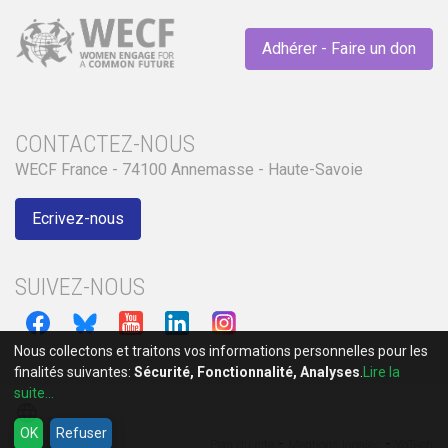
Adhérer - Faire un don
CONTACTEZ-NOUS
WECF France - 74100 Annemasse - Haute-Savoie
Ecrivez-nous
SUIVEZ-NOUS
Nous collectons et traitons vos informations personnelles pour les
finalités suivantes:
Sécurité, Fonctionnalité, Analyses
.
Lire la
suite...
language
OK
Refuser
-
-
Plan du site
Mentions légales
YoTech