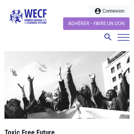
account_circle
Connexion
ADHÉRER - FAIRE UN DON
search
search
Toxic Free Future