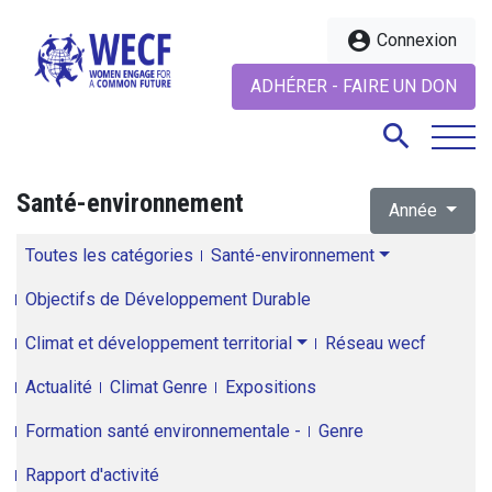
account_circle
Connexion
ADHÉRER - FAIRE UN DON
search
Santé-environnement
Année
search
Toutes les catégories
Santé-environnement
Objectifs de Développement Durable
Climat et développement territorial
Réseau wecf
Actualité
Climat Genre
Expositions
Formation santé environnementale -
Genre
Rapport d'activité