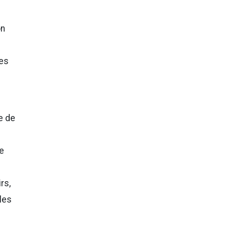
on
ées
e de
de
rs,
 les