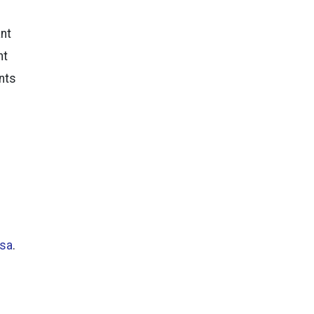
nt
nt
nts
sa
.