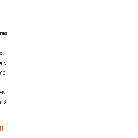
res
».
ons
mme
es
t à
n