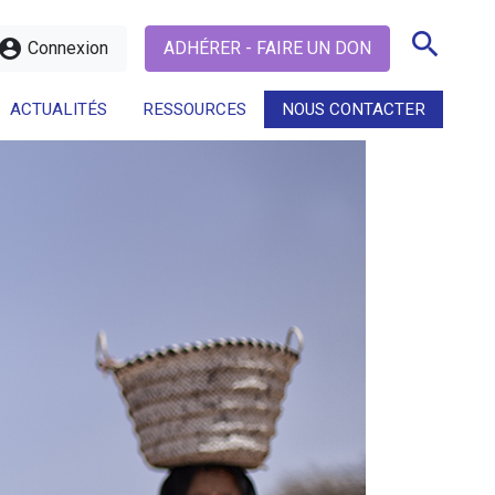
search
ccount_circle
Connexion
ADHÉRER - FAIRE UN DON
ACTUALITÉS
RESSOURCES
NOUS CONTACTER
search