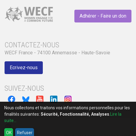
Adhérer - Faire un don
CONTACTEZ-NOUS
WECF France - 74100 Annemasse - Haute-Savoie
Ecrivez-nous
SUIVEZ-NOUS
Nous collectons et traitons vos informations personnelles pour les
finalités suivantes:
Sécurité, Fonctionnalité, Analyses
.
Lire la
suite...
language
OK
Refuser
-
-