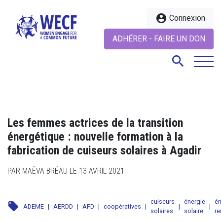
account_circle
Connexion
ADHÉRER - FAIRE UN DON
search
search
Les femmes actrices de la transition
énergétique : nouvelle formation à la
fabrication de cuiseurs solaires à Agadir
PAR MAËVA BRÉAU LE 13 AVRIL 2021
cuiseurs
énergie
én
local_offer
ADEME
|
AERDD
|
AFD
|
coopératives
|
|
|
solaires
solaire
re