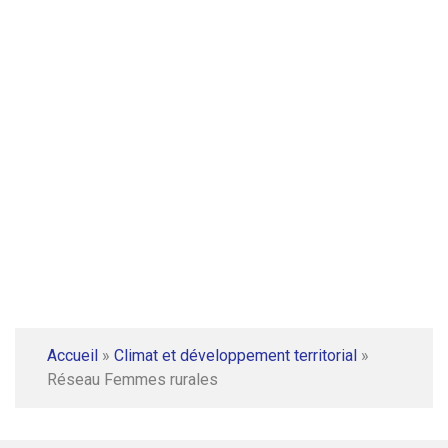
Lauréates 2025 du Prix Femmes et
Biodiversité
Accueil
»
Climat et développement territorial
»
Réseau Femmes rurales