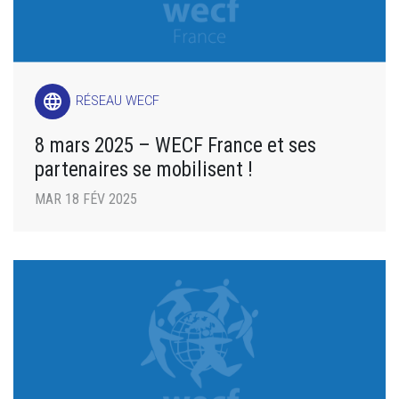
language
RÉSEAU WECF
8 mars 2025 – WECF France et ses
partenaires se mobilisent !
MAR 18 FÉV 2025