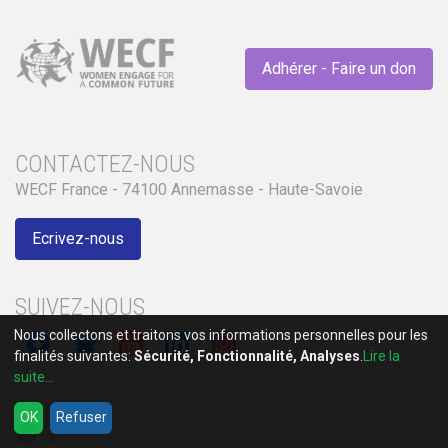
Adhérer - Faire un don
CONTACTEZ-NOUS
WECF France - 74100 Annemasse - Haute-Savoie
Ecrivez-nous
SUIVEZ-NOUS
Nous collectons et traitons vos informations personnelles pour les
finalités suivantes:
Sécurité, Fonctionnalité, Analyses
.
Lire la
suite...
OK
Refuser
language