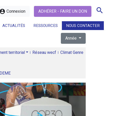
search
ccount_circle
Connexion
ADHÉRER - FAIRE UN DON
ACTUALITÉS
RESSOURCES
NOUS CONTACTER
Année
search
nt territorial
Réseau wecf
Climat Genre
ADEME