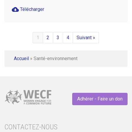
cloud_download
Télécharger
1
2
3
4
Suivant »
Accueil
»
Santé-environnement
Adhérer - Faire un don
CONTACTEZ-NOUS