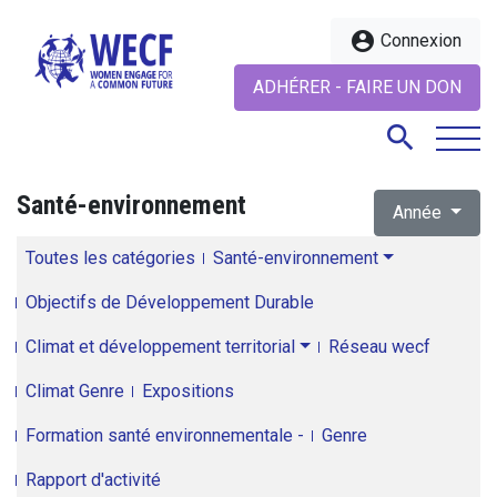
account_circle
Connexion
ADHÉRER - FAIRE UN DON
search
Santé-environnement
Année
search
Toutes les catégories
Santé-environnement
Objectifs de Développement Durable
Climat et développement territorial
Réseau wecf
Climat Genre
Expositions
Formation santé environnementale -
Genre
Rapport d'activité