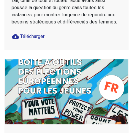
fait, celle de tous et toutes. Nous avons ainsi
poussé la question du genre dans toutes les
instances, pour montrer l’urgence de répondre aux
besoins stratégiques et différenciés des femmes.
cloud_download
Télécharger