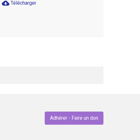
cloud_download
Télécharger
Adhérer - Faire un don