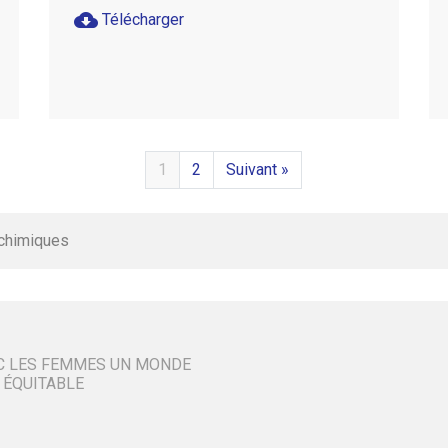
cloud_download
Télécharger
1
2
Suivant »
 chimiques
C LES FEMMES UN MONDE
 ÉQUITABLE