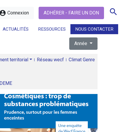
search
ccount_circle
Connexion
ADHÉRER - FAIRE UN DON
ACTUALITÉS
RESSOURCES
NOUS CONTACTER
Année
search
nt territorial
Réseau wecf
Climat Genre
ADEME