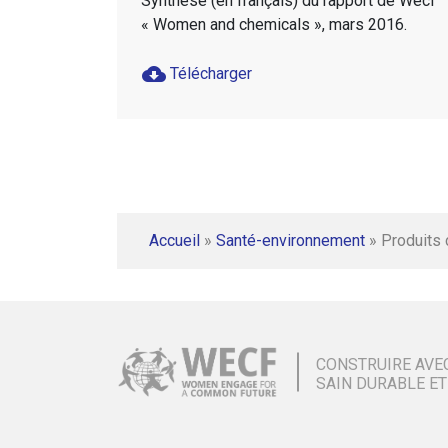
Synthèse (en français) du rapport de Wecf
« Women and chemicals », mars 2016.
cloud_download
Télécharger
Accueil
»
Santé-environnement
»
Produits
CONSTRUIRE AVE
SAIN DURABLE ET