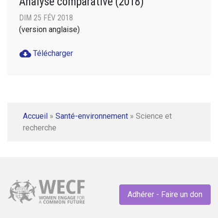
Analyse comparative (2018)
DIM 25 FÉV 2018
(version anglaise)
cloud_download
Télécharger
Accueil
»
Santé-environnement
»
Science et
recherche
Adhérer - Faire un don