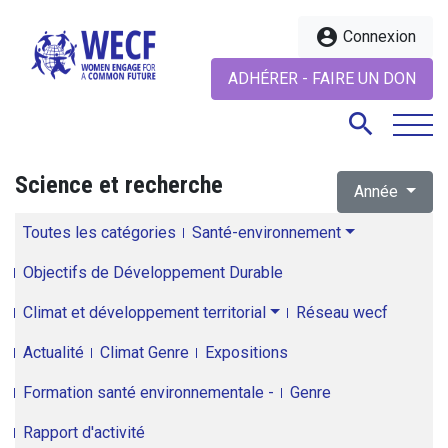
account_circle
Connexion
ADHÉRER - FAIRE UN DON
search
Science et recherche
Année
search
Toutes les catégories
Santé-environnement
Objectifs de Développement Durable
Climat et développement territorial
Réseau wecf
Actualité
Climat Genre
Expositions
Formation santé environnementale -
Genre
Rapport d'activité