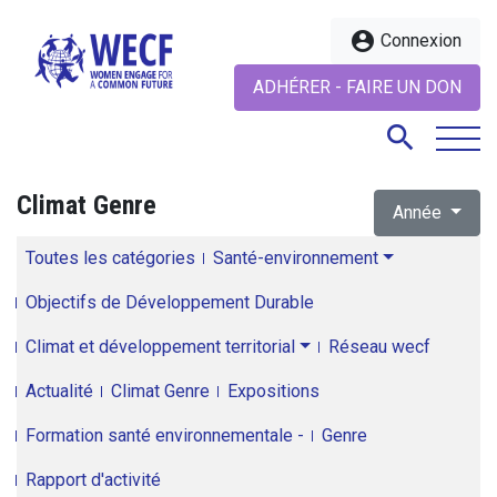
account_circle
Connexion
ADHÉRER - FAIRE UN DON
search
Climat Genre
Année
search
Toutes les catégories
Santé-environnement
Objectifs de Développement Durable
Climat et développement territorial
Réseau wecf
Actualité
Climat Genre
Expositions
Formation santé environnementale -
Genre
Rapport d'activité