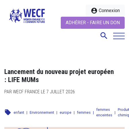
account_circle
Connexion
ADHÉRER - FAIRE UN DON
search
search
Lancement du nouveau projet européen
: LIFE MUMs
PAR WECF FRANCE LE 7 JUILLET 2026
femmes
Produi
local_offer
enfant
|
Environnement
|
europe
|
femmes
|
|
enceintes
chimi