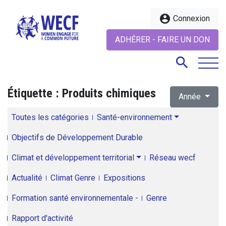
account_circle
Connexion
ADHÉRER - FAIRE UN DON
search
Étiquette :
Produits chimiques
Année
search
Toutes les catégories
Santé-environnement
Objectifs de Développement Durable
Climat et développement territorial
Réseau wecf
Actualité
Climat Genre
Expositions
Formation santé environnementale -
Genre
Rapport d'activité