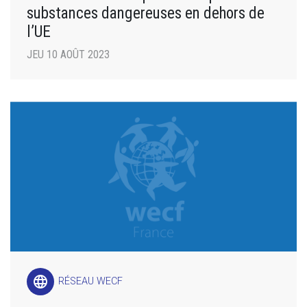
substances dangereuses en dehors de
l’UE
JEU 10 AOÛT 2023
language
RÉSEAU WECF