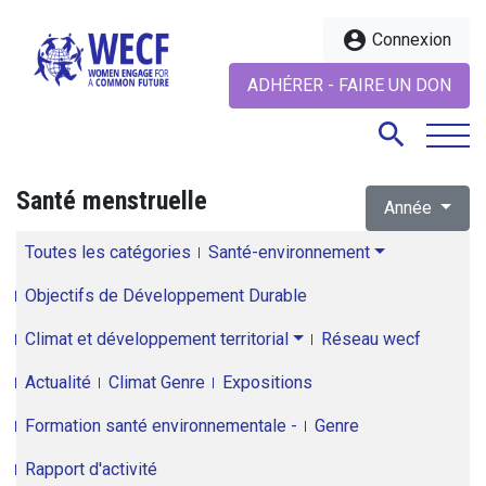
account_circle
Connexion
ADHÉRER - FAIRE UN DON
search
Santé menstruelle
Année
search
Toutes les catégories
Santé-environnement
Objectifs de Développement Durable
Climat et développement territorial
Réseau wecf
Actualité
Climat Genre
Expositions
Formation santé environnementale -
Genre
Rapport d'activité