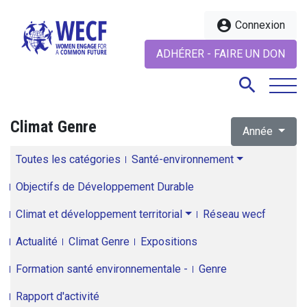
account_circle
Connexion
ADHÉRER - FAIRE UN DON
search
Climat Genre
Année
search
Toutes les catégories
Santé-environnement
Objectifs de Développement Durable
Climat et développement territorial
Réseau wecf
Actualité
Climat Genre
Expositions
Formation santé environnementale -
Genre
Rapport d'activité