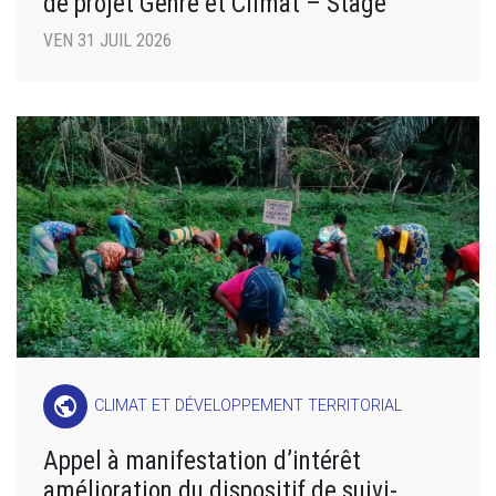
de projet Genre et Climat – Stage
VEN 31 JUIL 2026
public
CLIMAT ET DÉVELOPPEMENT TERRITORIAL
Appel à manifestation d’intérêt
amélioration du dispositif de suivi-