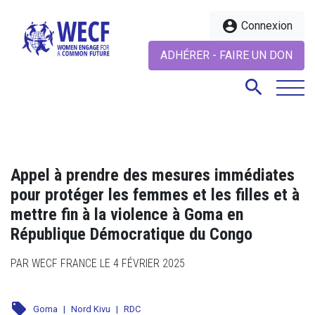
account_circle
Connexion
ADHÉRER - FAIRE UN DON
search
search
Appel à prendre des mesures immédiates
pour protéger les femmes et les filles et à
mettre fin à la violence à Goma en
République Démocratique du Congo
PAR WECF FRANCE LE 4 FÉVRIER 2025
local_offer
Goma
|
Nord Kivu
|
RDC