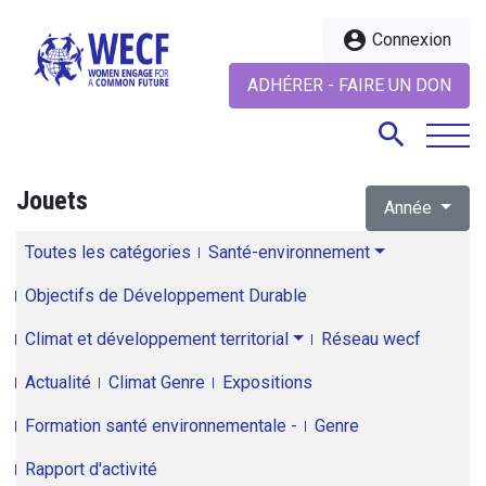
account_circle
Connexion
ADHÉRER - FAIRE UN DON
search
Jouets
Année
search
Toutes les catégories
Santé-environnement
Objectifs de Développement Durable
Climat et développement territorial
Réseau wecf
Actualité
Climat Genre
Expositions
Formation santé environnementale -
Genre
Rapport d'activité