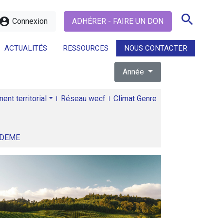
search
ccount_circle
Connexion
ADHÉRER - FAIRE UN DON
ACTUALITÉS
RESSOURCES
NOUS CONTACTER
Année
search
nt territorial
Réseau wecf
Climat Genre
ADEME