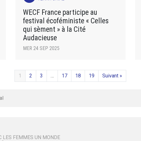
WECF France participe au
festival écoféministe « Celles
qui sèment » à la Cité
Audacieuse
MER 24 SEP 2025
1
2
3
…
17
18
19
Suivant »
al
C LES FEMMES UN MONDE