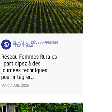
CLIMAT ET DÉVELOPPEMENT
public
TERRITORIAL
Réseau Femmes Rurales
: participez à des
journées techniques
pour intégrer
des pratiques agricoles
MAR 7 JUIL 2026
respectueuses de
l’environnement !