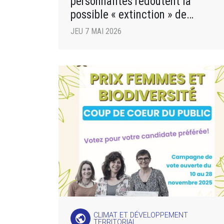
personnalités redoutent la
possible « extinction » de
l’ADEME, à cause d’une loi
JEU 7 MAI 2026
CLIMAT ET DÉVELOPPEMENT
public
TERRITORIAL