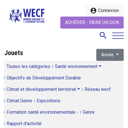
account_circle
Connexion
ADHÉRER - FAIRE UN DON
search
Jouets
Année
search
Toutes les catégories
Santé-environnement
Objectifs de Développement Durable
Climat et développement territorial
Réseau wecf
Climat Genre
Expositions
Formation santé environnementale -
Genre
Rapport d'activité