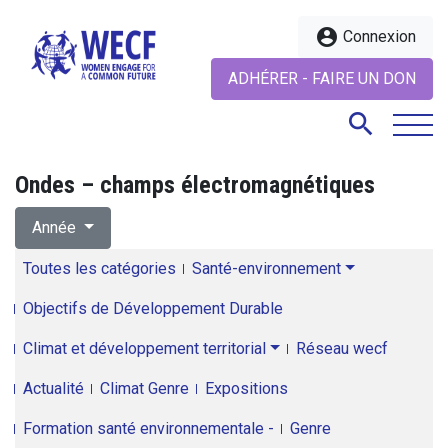
account_circle
Connexion
ADHÉRER - FAIRE UN DON
search
Ondes – champs électromagnétiques
search
Année
Toutes les catégories
Santé-environnement
Objectifs de Développement Durable
Climat et développement territorial
Réseau wecf
Actualité
Climat Genre
Expositions
Formation santé environnementale -
Genre