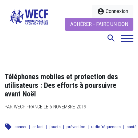
account_circle
Connexion
ADHÉRER - FAIRE UN DON
search
search
Téléphones mobiles et protection des
utilisateurs : Des efforts à poursuivre
avant Noël
PAR WECF FRANCE LE 5 NOVEMBRE 2019
local_offer
cancer
|
enfant
|
jouets
|
prévention
|
radiofréquences
|
santé