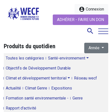
account_circle
Connexion
ADHÉRER - FAIRE UN DON
search
Produits du quotidien
Année
search
Toutes les catégories
Santé-environnement
Objectifs de Développement Durable
Climat et développement territorial
Réseau wecf
Actualité
Climat Genre
Expositions
Formation santé environnementale -
Genre
Rapport d'activité