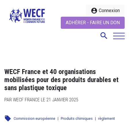
account_circle
Connexion
ADHÉRER - FAIRE UN DON
search
search
WECF France et 40 organisations
mobilisées pour des produits durables et
sans plastique toxique
PAR WECF FRANCE LE 21 JANVIER 2025
local_offer
Commission européenne
|
Produits chimiques
|
règlement