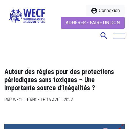
account_circle
Connexion
ADHÉRER - FAIRE UN DON
search
search
Autour des règles pour des protections
périodiques sans toxiques – Une
importante source d’inégalités ?
PAR WECF FRANCE LE 15 AVRIL 2022