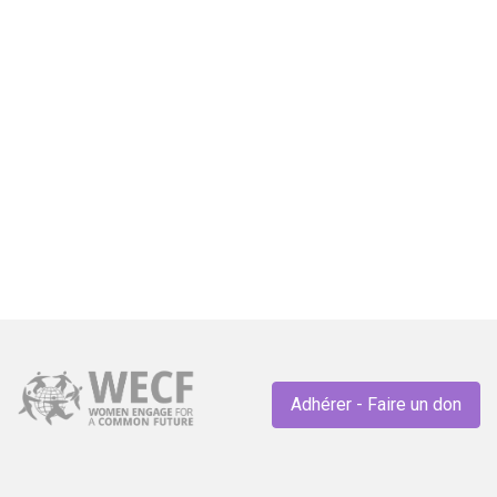
wc
GENRE
Plus de 1 200 organisations féministes
et allié·es appellent les membres des
Nations Unies à « payer maintenant ! »
Adhérer - Faire un don