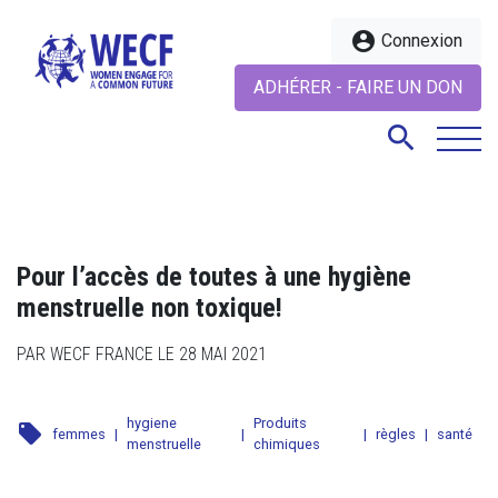
account_circle
Connexion
ADHÉRER - FAIRE UN DON
search
search
Pour l’accès de toutes à une hygiène
menstruelle non toxique!
PAR WECF FRANCE LE 28 MAI 2021
hygiene
Produits
local_offer
femmes
|
|
|
règles
|
santé
menstruelle
chimiques