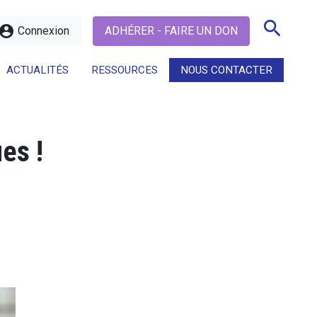
search
ccount_circle
Connexion
ADHÉRER - FAIRE UN DON
ACTUALITÉS
RESSOURCES
NOUS CONTACTER
search
es !