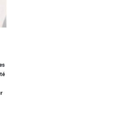
es
nté
ur