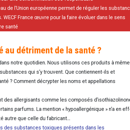
veau de l’Union européenne permet de réguler les substan
 WECF France œuvre pour la faire évoluer dans le sens
re santé
 au détriment de la santé ?
ns notre quotidien. Nous utilisons ces produits à même 
ubstances qui s’y trouvent. Que contiennent-ils et
anté ? Comment décrypter les noms et appellations
 des allergisants comme les composés d’isothiazolinon
tains parfums. La mention « hypoallergénique » n’a en eff
té autre que celle du fabricant…
ets des substances toxiques présents dans les