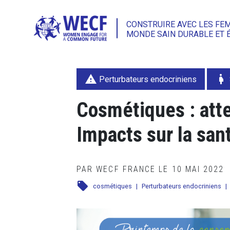
CONSTRUIRE AVEC LES FE
MONDE SAIN DURABLE ET 
warning
pregnant_woman
Perturbateurs endocriniens
Cosmétiques : atte
Impacts sur la san
PAR WECF FRANCE LE 10 MAI 2022
local_offer
cosmétiques
|
Perturbateurs endocriniens
|