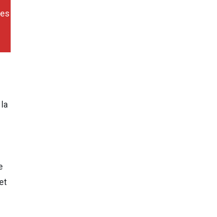
ces
la
e
et