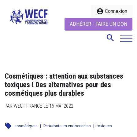
account_circle
Connexion
ADHÉRER - FAIRE UN DON
search
search
Cosmétiques : attention aux substances
toxiques ! Des alternatives pour des
cosmétiques plus durables
PAR WECF FRANCE LE 16 MAI 2022
local_offer
cosmétiques
|
Perturbateurs endocriniens
|
toxiques