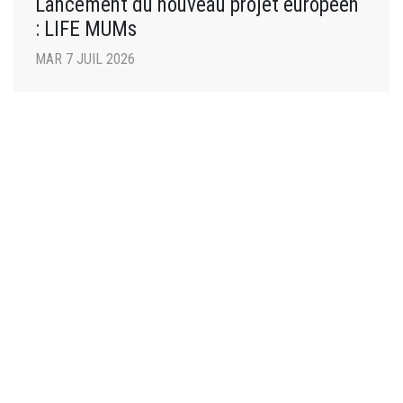
Lancement du nouveau projet européen
: LIFE MUMs
MAR 7 JUIL 2026
SANTÉ MENSTRUELLE
Octobre Rose à l’Université de Nanterre :