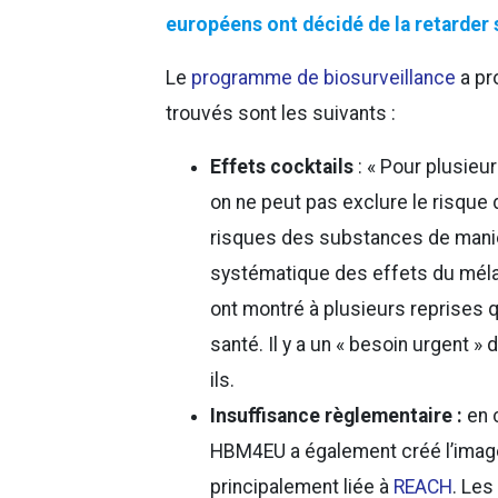
européens ont décidé de la retarder 
Le
programme de biosurveillance
a pr
trouvés sont les suivants :
Effets cocktails
: « Pour plusie
on ne peut pas exclure le risque 
risques des substances de manièr
systématique des effets du mélan
ont montré à plusieurs reprises q
santé. Il y a un « besoin urgent » 
ils.
Insuffisance règlementaire :
en c
HBM4EU a également créé l’image l
principalement liée à
REACH
. Le