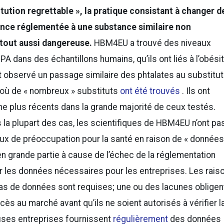
itution regrettable », la pratique consistant à changer d
ance réglementée à une substance similaire non
 tout aussi dangereuse.
HBM4EU a trouvé des niveaux
A dans des échantillons humains, qu’ils ont liés à l’obési
ont observé un passage similaire des phtalates au substitut
 où de « nombreux » substituts
ont été trouvés
. Ils ont
e plus récents dans la grande majorité de ceux testés.
 la plupart des cas, les scientifiques de HBM4EU n’ont pa
aux de préoccupation pour la santé en raison de « données
 en grande partie à cause de l’échec de la réglementation
ir les données nécessaires pour les entreprises. Les rais
pas de données sont requises; une ou des lacunes obligen
ccès au marché avant qu’ils ne soient autorisés à vérifier l
uses entreprises fournissent
régulièrement
des données