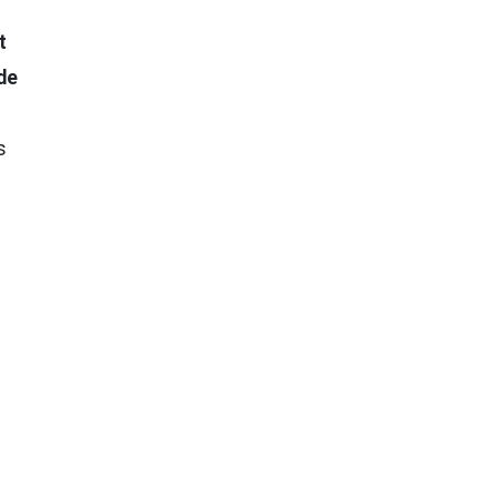
t
de
s