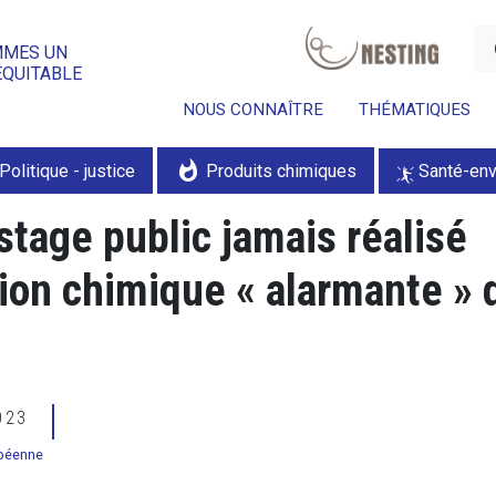
a
MMES UN
ÉQUITABLE
NOUS CONNAÎTRE
THÉMATIQUES
whatshot
Politique - justice
Produits chimiques
Santé-en
stage public jamais réalisé
ion chimique « alarmante » 
2023
péenne