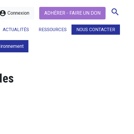
search
ccount_circle
Connexion
ADHÉRER - FAIRE UN DON
ACTUALITÉS
RESSOURCES
NOUS CONTACTER
vironnement
search
des