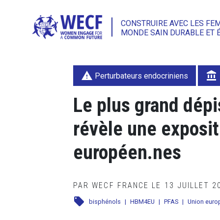
CONSTRUIRE AVEC LES FE
MONDE SAIN DURABLE ET 
warning
account_balance
Perturbateurs endocriniens
Le plus grand dépi
révèle une exposit
européen.nes
PAR WECF FRANCE LE 13 JUILLET 
local_offer
bisphénols
|
HBM4EU
|
PFAS
|
Union euro