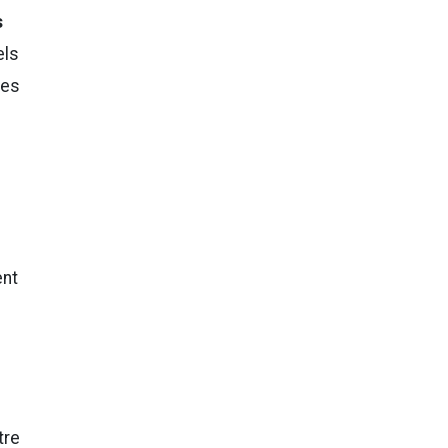
s
els
les
ent
tre