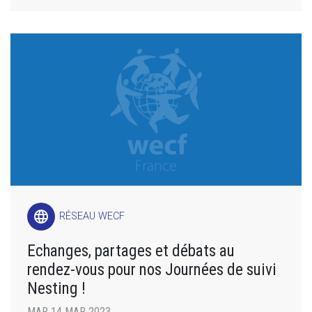
language
RÉSEAU WECF
Echanges, partages et débats au
rendez-vous pour nos Journées de suivi
Nesting !
MAR 14 MAR 2023