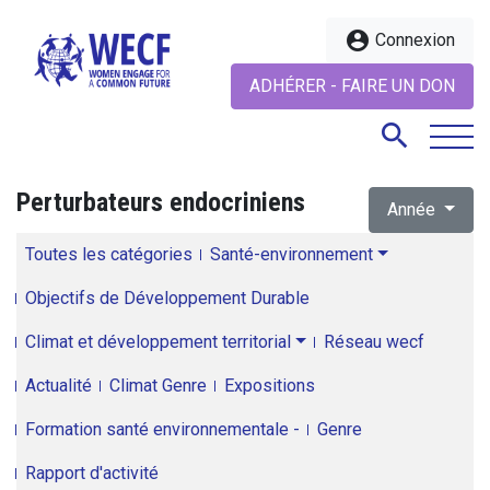
account_circle
Connexion
ADHÉRER - FAIRE UN DON
search
Perturbateurs endocriniens
Année
search
Toutes les catégories
Santé-environnement
Objectifs de Développement Durable
Climat et développement territorial
Réseau wecf
Actualité
Climat Genre
Expositions
Formation santé environnementale -
Genre
Rapport d'activité