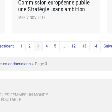
Commission européenne publie
une Stratégie…sans ambition
MER 7 NOV 2018
récédent
1
2
3
4
5
…
12
13
14
Suiv
eurs endocriniens
»
Page 3
C LES FEMMES UN MONDE
 ÉQUITABLE