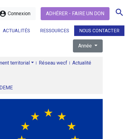
search
ccount_circle
Connexion
ADHÉRER - FAIRE UN DON
ACTUALITÉS
RESSOURCES
NOUS CONTACTER
Année
search
nt territorial
Réseau wecf
Actualité
ADEME