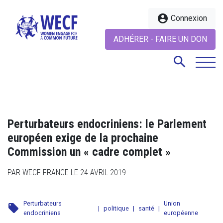
account_circle
Connexion
ADHÉRER - FAIRE UN DON
search
search
Perturbateurs endocriniens: le Parlement
européen exige de la prochaine
Commission un « cadre complet »
PAR WECF FRANCE LE 24 AVRIL 2019
Perturbateurs
Union
local_offer
|
politique
|
santé
|
endocriniens
européenne