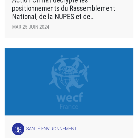
Action Climat décrypte les
positionnements du Rassemblement
National, de la NUPES et de
Renaissance depuis 2022
MAR 25 JUIN 2024
SANTÉ-ENVIRONNEMENT