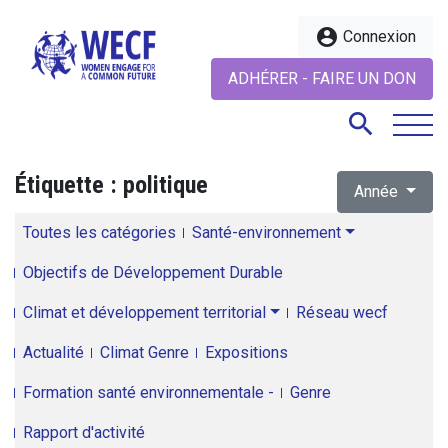
account_circle
Connexion
ADHÉRER - FAIRE UN DON
search
Étiquette :
politique
Année
search
Toutes les catégories
Santé-environnement
Objectifs de Développement Durable
Climat et développement territorial
Réseau wecf
Actualité
Climat Genre
Expositions
Formation santé environnementale -
Genre
Rapport d'activité