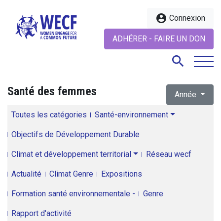
account_circle
Connexion
ADHÉRER - FAIRE UN DON
search
Santé des femmes
Année
search
Toutes les catégories
Santé-environnement
Objectifs de Développement Durable
Climat et développement territorial
Réseau wecf
Actualité
Climat Genre
Expositions
Formation santé environnementale -
Genre
Rapport d'activité