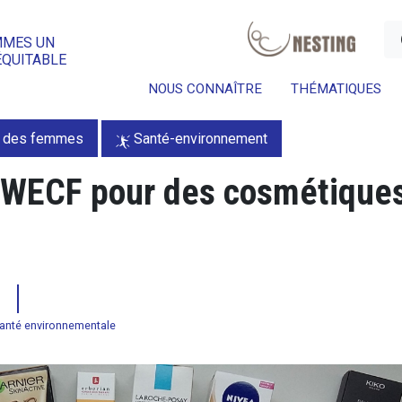
a
MMES UN
ÉQUITABLE
NOUS CONNAÎTRE
THÉMATIQUES
é des femmes
Santé-environnement
e WECF pour des cosmétique
2
anté environnementale