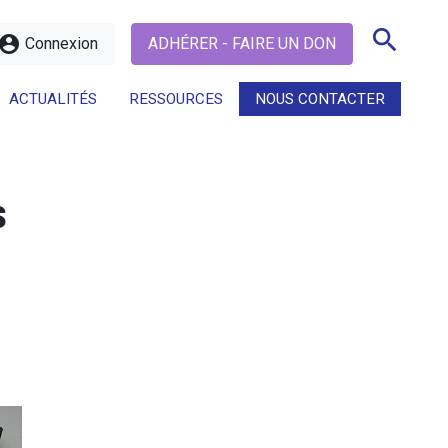
search
ccount_circle
Connexion
ADHÉRER - FAIRE UN DON
ACTUALITÉS
RESSOURCES
NOUS CONTACTER
search
s