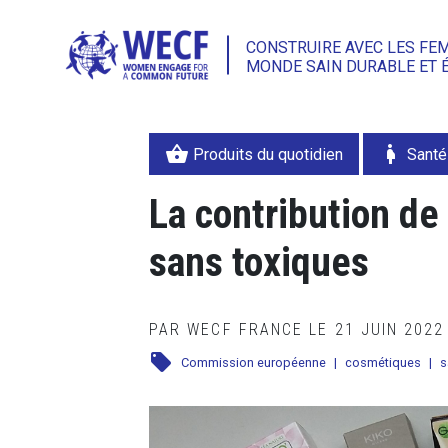
CONSTRUIRE AVEC LES FE
MONDE SAIN DURABLE ET 
shopping_basket
pregnant_woman
Produits du quotidien
Sant
La contribution d
sans toxiques
PAR WECF FRANCE LE 21 JUIN 202
local_offer
Commission européenne
|
cosmétiques
|
s