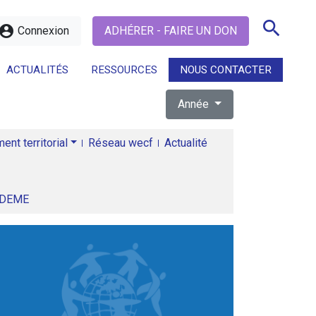
search
ccount_circle
Connexion
ADHÉRER - FAIRE UN DON
ACTUALITÉS
RESSOURCES
NOUS CONTACTER
Année
search
nt territorial
Réseau wecf
Actualité
ADEME