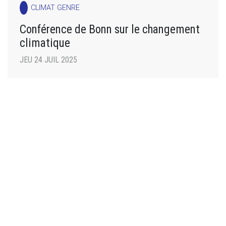
CLIMAT GENRE
Conférence de Bonn sur le changement
climatique
JEU 24 JUIL 2025
public
CLIMAT ET DÉVELOPPEMENT TERRITORIAL