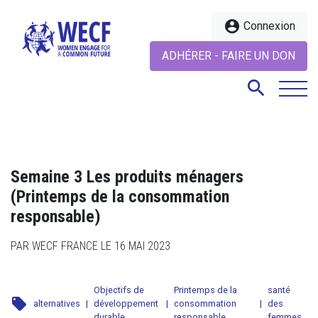
account_circle
Connexion
ADHÉRER - FAIRE UN DON
search
search
Semaine 3 Les produits ménagers
(Printemps de la consommation
responsable)
PAR WECF FRANCE LE 16 MAI 2023
Objectifs de
Printemps de la
santé
local_offer
alternatives
|
développement
|
consommation
|
des
durable
responsable
femmes