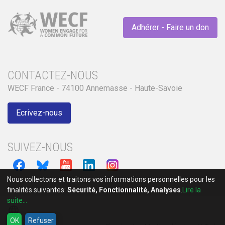
Adhérer - Faire un don
CONTACTEZ-NOUS
WECF France - 74100 Annemasse - Haute-Savoie
Ecrivez-nous
SUIVEZ-NOUS
Nous collectons et traitons vos informations personnelles pour les
finalités suivantes:
Sécurité, Fonctionnalité, Analyses
.
Lire la
suite...
language
OK
Refuser