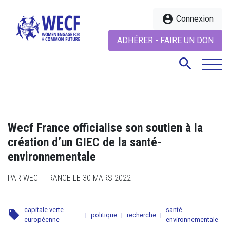
account_circle
Connexion
ADHÉRER - FAIRE UN DON
search
search
Wecf France officialise son soutien à la
création d’un GIEC de la santé-
environnementale
PAR WECF FRANCE LE 30 MARS 2022
capitale verte
santé
local_offer
|
politique
|
recherche
|
européenne
environnementale