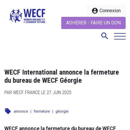
account_circle
Connexion
ADHÉRER - FAIRE UN DON
search
search
WECF International annonce la fermeture
du bureau de WECF Géorgie
PAR WECF FRANCE LE 27 JUIN 2025
local_offer
annonce
|
fermeture
|
géorgie
WECF annonce la fermeture du bureau de WECF