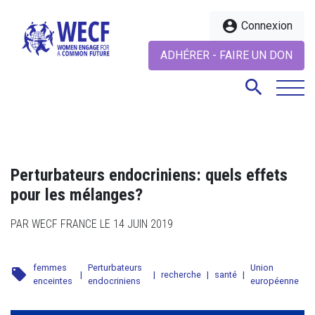
account_circle
Connexion
ADHÉRER - FAIRE UN DON
search
search
Perturbateurs endocriniens: quels effets
pour les mélanges?
PAR WECF FRANCE LE 14 JUIN 2019
femmes
Perturbateurs
Union
local_offer
|
|
recherche
|
santé
|
enceintes
endocriniens
européenne