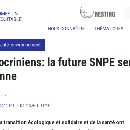
a
MMES UN
ÉQUITABLE
NOUS CONNAÎTRE
THÉMATIQUES
anté-environnement
criniens: la future SNPE se
omne
2018
ocriniens
|
politique
|
santé
la transition écologique et solidaire et de la santé ont