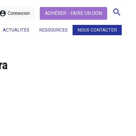
search
ccount_circle
Connexion
ADHÉRER - FAIRE UN DON
ACTUALITÉS
RESSOURCES
NOUS CONTACTER
search
ra