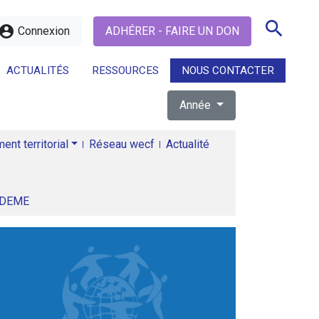
search
ccount_circle
Connexion
ADHÉRER - FAIRE UN DON
ACTUALITÉS
RESSOURCES
NOUS CONTACTER
Année
search
nt territorial
Réseau wecf
Actualité
ADEME