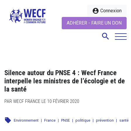
account_circle
Connexion
ADHÉRER - FAIRE UN DON
search
search
Silence autour du PNSE 4 : Wecf France
interpelle les ministres de l’écologie et de
la santé
PAR WECF FRANCE LE 10 FÉVRIER 2020
local_offer
Environnement
|
France
|
PNSE
|
politique
|
prévention
|
santé