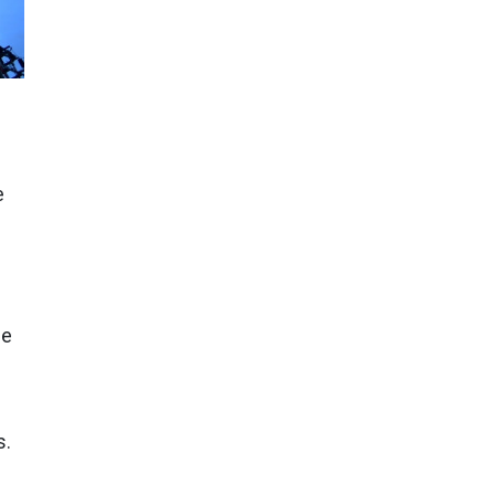
e
i
de
s.