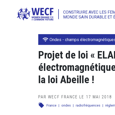
CONSTRUIRE AVEC LES FE
MONDE SAIN DURABLE ET 
wifi
Ondes - champs électromagnétique
Projet de loi « EL
électromagnétiques
la loi Abeille !
PAR WECF FRANCE LE 17 MAI 2018
local_offer
France
|
ondes
|
radiofréquences
|
réglem