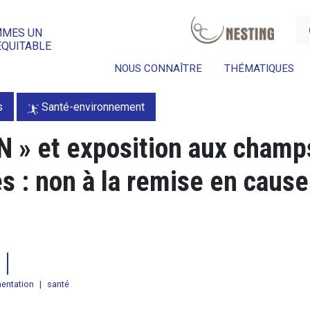
a
MMES UN
ÉQUITABLE
NOUS CONNAÎTRE
THÉMATIQUES
s
Santé-environnement
AN » et exposition aux champ
 : non à la remise en cause
entation
|
santé