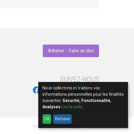
Adhérer - Faire un don
SUIVEZ-NOUS
Nous collectons et traitons vos
informations personnelles pour les finalités
suivantes:
Sécurité, Fonctionnalité,
Analyses
.
Lire la suite...
OK
Refuser
-
-
Plan du site
Mentions légales
YoTech