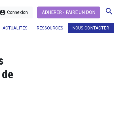
search
ccount_circle
Connexion
ADHÉRER - FAIRE UN DON
ACTUALITÉS
RESSOURCES
NOUS CONTACTER
search
s
 de