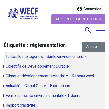
account_circle
Connexion
ADHÉRER - FAIRE UN DON
search
Étiquette :
réglementation
Année
search
Toutes les catégories
Santé-environnement
Objectifs de Développement Durable
Climat et développement territorial
Réseau wecf
Actualité
Climat Genre
Expositions
Formation santé environnementale -
Genre
Rapport d'activité