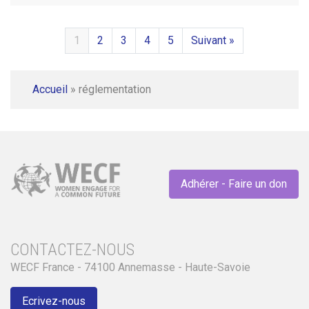
1
2
3
4
5
Suivant »
Accueil
»
réglementation
Adhérer - Faire un don
CONTACTEZ-NOUS
WECF France - 74100 Annemasse - Haute-Savoie
Ecrivez-nous