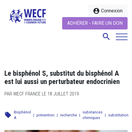
account_circle
Connexion
ADHÉRER - FAIRE UN DON
search
search
Le bisphénol S, substitut du bisphénol A
est lui aussi un perturbateur endocrinien
PAR WECF FRANCE LE 18 JUILLET 2019
Bisphénol
substances
local_offer
|
prévention
|
recherche
|
|
substitution
A
chimiques