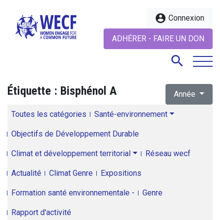
account_circle
Connexion
ADHÉRER - FAIRE UN DON
search
Étiquette :
Bisphénol A
Année
search
Toutes les catégories
Santé-environnement
Objectifs de Développement Durable
Climat et développement territorial
Réseau wecf
Actualité
Climat Genre
Expositions
Formation santé environnementale -
Genre
Rapport d'activité