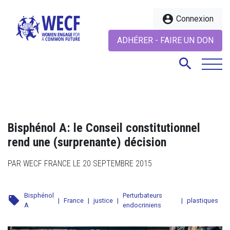
account_circle
Connexion
ADHÉRER - FAIRE UN DON
search
search
Bisphénol A: le Conseil constitutionnel
rend une (surprenante) décision
PAR WECF FRANCE LE 20 SEPTEMBRE 2015
Bisphénol
Perturbateurs
local_offer
|
France
|
justice
|
|
plastiques
A
endocriniens